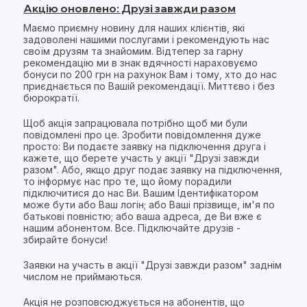
Акцію оновлено: Друзі завжди разом
Маємо приємну новину для наших клієнтів, які
задоволені нашими послугами і рекомендують нас
своїм друзям та знайомим. Відтепер за гарну
рекомендацію ми в знак вдячності нараховуємо
бонуси по 200 грн на рахунок Вам і тому, хто до нас
приєднається по Вашій рекомендації. Миттєво і без
бюрократії.
Щоб акція запрацювала потрібно щоб ми були
повідомлені про це. Зробити повідомлення дуже
просто: Ви подаєте заявку на підключення друга і
кажете, що берете участь у акції "Друзі завжди
разом". Або, якщо друг подає заявку на підключення,
то інформує нас про те, що йому порадили
підключитися до нас Ви. Вашим Ідентифікатором
може бути або Ваш логін; або Ваші прізвище, ім'я по
батькові повністю; або ваша адреса, де Ви вже є
нашим абонентом. Все. Підключайте друзів -
збирайте бонуси!
Заявки на участь в акції "Друзі завжди разом" заднім
числом не приймаються.
Акція не розповсюджується на абонентів, що