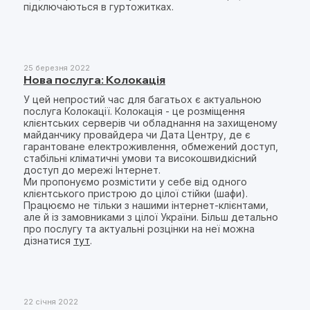
підключаються в гуртожитках.
25 березня 2022
Нова послуга: Колокація
У цей непростий час для багатьох є актуальною
послуга Колокації. Колокація - це розміщення
клієнтських серверів чи обладнання на захищеному
майданчику провайдера чи Дата Центру, де є
гарантоване електроживлення, обмежений доступ,
стабільні кліматичні умови та високошвидкісний
доступ до мережі Інтернет.
Ми пропонуємо розмістити у себе від одного
клієнтського пристрою до цілої стійки (шафи).
Працюємо не тільки з нашими інтернет-клієнтами,
але й із замовниками з цілої України. Більш детально
про послугу та актуальні розцінки на неї можна
дізнатися
тут
.
22 січня 2022