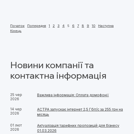
Початок
Попередня
1
2
3
4
5
6
7
8
9
10
Наступна
Кінець
Новини компанії та
контактна інформація
25 чер
Важлива інформація: Оплата домофонії
2026
14 чер
АСТРА запускає інтернет 2,5 Гбіт/с за 255 грн на
2026
місяць
01 лют
Актуалізація тарифних пропозицій для бізнесу
2026
01.03.2026