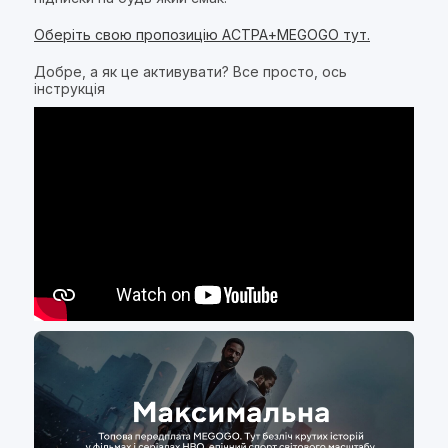
Оберіть свою пропозицію АСТРА+MEGOGO тут.
Добре, а як це активувати? Все просто, ось
інструкція