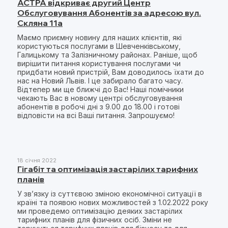
АСТРА відкриває другий Центр
Обслуговування Абонентів за адресою вул.
Скляна 11а
Маємо приємну новину для наших клієнтів, які
користуються послугами в Шевченківському,
Галицькому та Залізничному районах. Раніше, щоб
вирішити питання користування послугами чи
придбати новий пристрій, Вам доводилось їхати до
нас на Новий Львів. І це забирало багато часу.
Відтепер ми ще ближчі до Вас! Наші помічники
чекають Вас в новому центрі обслуговування
абонентів в робочі дні з 9.00 до 18.00 і готові
відповісти на всі Ваші питання. Запрошуємо!
18 січня 2022
Гігабіт та оптимізація застарілих тарифних
планів
У зв’язку із суттєвою зміною економічної ситуації в
країні та появою нових можливостей з 1.02.2022 року
ми проведемо оптимізацію деяких застарілих
тарифних планів для фізичних осіб. Зміни не