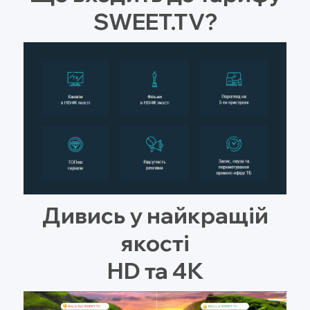
SWEET.TV?
Дивись у найкращій
якості
HD та 4К