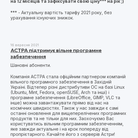
на 12 місяців та зафіксувати свою ціну*** на рік ;)
*** - Актуальну вартість тарифу 2021 року, без
урахування існуючих знижок.
16 вересня 2021
АСТРА підтримує вільне програмне
забезпечення
Шановні абоненти.
Компанія АСТРА стала офіційним партнером компаній
вільного програмного забезпечення в Західній
Україні. Відтепер різні дистрибутиви OC на базі Linux
(Ubuntu, Mint, Fedora, openSUSE, Arch та інші) і
програмне забезпечення (LibreOffice, GIMP, VLC та
інше) можна завантажувати прямо від нас на
космічних швидкостях. Також у нас завжди є самі
останні оновлення для вищеперелічених програмних
продуктів та не тільки для них. Заохочуємо Вас
користуватись вільним програмним забезпеченням,
яке завжди актуальне і на крок попереду від
пропрієтарного. Качайте його з серверів Астри!