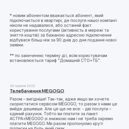
* новим абонентом вважається абонент, який
підключається в квартирі, де послуги нашої компанії
ніколи не надавалися, або останній факт
користування послугами (активність в мережі та
зняття коштів) за бажаною адресою підключення
відбувася більш ніж за 90 днів до дня подання нової
заявки.
** по закінченню терміну дії, всім користувачам
встановлюється тариф "Домашній СТО+ТБ".
30 травня 2022
Телебачення MEGOGO
Разом – вигідніше! Так-так, адже якщо ви хочете
скористатися сервісом MEGOGO, то разом з нами це
вийде дешевше. Але це ще не все: - дві послуги –
єдиний рахунок. Тобто ви платите за пакет
АСТРА+MEGOGO зі знижкою нам і не треба окремо
платити MEGOGO. Ми разом пропонуємо круті
підписки на будь який смак.