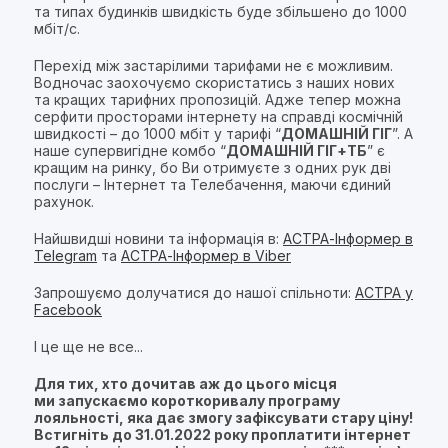
та типах будинків швидкість буде збільшено до 1000
мбіт/с.
Перехід між застарілими тарифами не є можливим.
Водночас заохочуємо скористатись з наших нових
та кращих тарифних пропозицій. Адже тепер можна
серфити просторами інтернету на справді космічній
швидкості – до 1000 мбіт у тарифі “
ДОМАШНІЙ ГІГ
”. А
наше супервигідне комбо “
ДОМАШНІЙ ГІГ+ТБ
” є
кращим на ринку, бо Ви отримуєте з одних рук дві
послуги – Інтернет та Телебачення, маючи єдиний
рахунок.
Найшвидші новини та інформація в:
АСТРА-Інформер в
Telegram
та
АСТРА-Інформер в Viber
Запрошуємо долучатися до нашої спільноти:
АСТРА у
Facebook
І це ще не все...
Для тих, хто дочитав аж до цього місця
ми запускаємо короткоривалу програму
лояльності, яка дає змогу зафіксувати стару ціну!
Встигніть до 31.01.2022 року проплатити інтернет