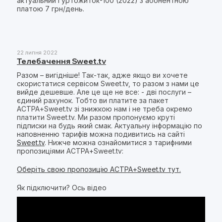
актуальний Гуртожиток-100 (2022) з абонентною
платою 7 грн/день.
22 липня 2022
Телебачення Sweet.tv
Разом – вигідніше! Так-так, адже якщо ви хочете
скористатися сервісом Sweet.tv, то разом з нами це
вийде дешевше. Але це ще не все: - дві послуги –
єдиний рахунок. Тобто ви платите за пакет
АСТРА+Sweet.tv зі знижкою нам і не треба окремо
платити Sweet.tv. Ми разом пропонуємо круті
підписки на будь який смак. Актуальну інформацію по
наповненню тарифів можна подивитись на сайті
Sweet.tv
. Нижче можна ознайомитися з тарифними
пропозиціями АСТРА+Sweet.tv:
Оберіть свою пропозицію АСТРА+Sweet.tv тут.
Як підключити? Ось відео