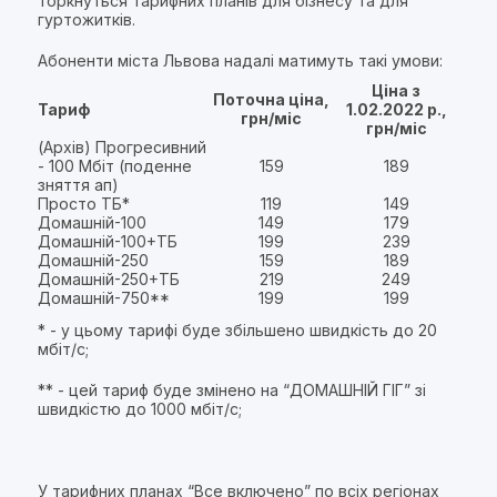
торкнуться тарифних планів для бізнесу та для
гуртожитків.
Абоненти міста Львова надалі матимуть такі умови:
Ціна з
Поточна ціна,
Тариф
1.02.2022 р.,
грн/міс
грн/міс
(Архів) Прогресивний
- 100 Мбіт (поденне
159
189
зняття ап)
Просто ТБ*
119
149
Домашній-100
149
179
Домашній-100+ТБ
199
239
Домашній-250
159
189
Домашній-250+ТБ
219
249
Домашній-750**
199
199
Домашній-100+ТБ
249
279
* - у цьому тарифі буде збільшено швидкість до 20
(прив. сектор)
мбіт/с;
Домашній-250+ТБ
269
299
(прив. сектор)
** - цей тариф буде змінено на “ДОМАШНІЙ ГІГ” зі
Все включено
швидкістю до 1000 мбіт/с;
(Винники,
349
299
багатоквартирні)
У тарифних планах “Все включено” по всіх регіонах