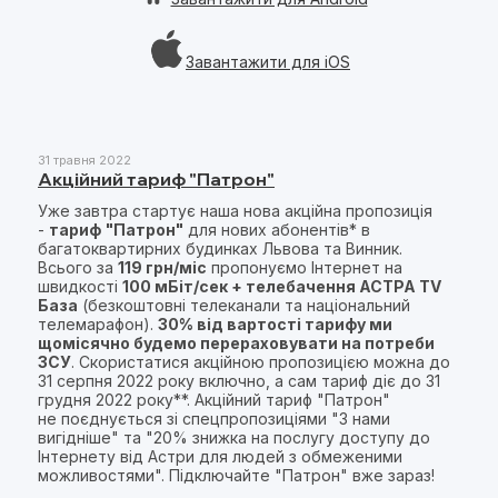
Завантажити для iOS
31 травня 2022
Акційний тариф "Патрон"
Уже завтра стартує наша нова акційна пропозиція
-
тариф
"Патрон"
для нових абонентів* в
багатоквартирних будинках Львова та Винник.
Всього за
119 грн/міс
пропонуємо Інтернет на
швидкості
100 мБіт/сек + телебачення АСТРА TV
База
(безкоштовні телеканали та національний
телемарафон).
30% від вартості тарифу ми
щомісячно будемо перераховувати на потреби
ЗСУ
. Скористатися акційною пропозицією можна до
31 серпня 2022 року включно, а сам тариф діє до 31
грудня 2022 року**. Акційний тариф "Патрон"
не поєднується зі спецпропозиціями "З нами
вигідніше" та "20% знижка на послугу доступу до
Інтернету від Астри для людей з обмеженими
можливостями". Підключайте "Патрон" вже зараз!