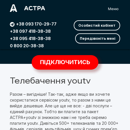
Меню
+38 093 170-29-77
Особистий кабінет
+38 097 418-38-38
+38 095 418-38-38
Передзвоніть мені
0 800 20-38-38
ПІДКЛЮЧИТИСЬ
Телебачення youtv
Разом – вигідніше! Так-так, адже якщо ви хочете
скористатися сервісом youtv, то разом з нами це
вийде дешевше. Але це ще не все: - дві послуги –
єдиний рахунок. Тобто ви платите за пакет
АСТРА+youtv зі знижкою нам і не треба окремо
платити youtv. Дивіться 500+ телеканалів та 20 000+
фільмів, серіалів, мультфільмів, шоу й гучних прем’єр