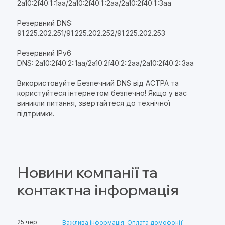
2a10:2f40:1::1aa/2a10:2f40:1::2aa/2a10:2f40:1::3aa
Резервний DNS:
91.225.202.251/91.225.202.252/91.225.202.253
Резервний IPv6
DNS: 2a10:2f40:2::1aa/2a10:2f40:2::2aa/2a10:2f40:2::3aa
Використовуйте Безпечний DNS від АСТРА та
користуйтеся інтернетом безпечно! Якщо у вас
виникли питання, звертайтеся до технічної
підтримки.
Новини компанії та
контактна інформація
25 чер
Важлива інформація: Оплата домофонії