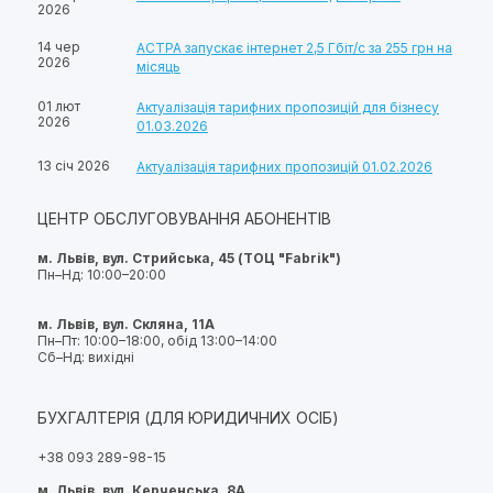
2026
14 чер
АСТРА запускає інтернет 2,5 Гбіт/с за 255 грн на
2026
місяць
01 лют
Актуалізація тарифних пропозицій для бізнесу
2026
01.03.2026
13 січ 2026
Актуалізація тарифних пропозицій 01.02.2026
ЦЕНТР ОБСЛУГОВУВАННЯ АБОНЕНТІВ
м. Львів, вул. Стрийська, 45 (ТОЦ "Fabrik")
Пн–Нд: 10:00–20:00
м. Львів, вул. Скляна, 11А
Пн–Пт: 10:00–18:00, обід 13:00–14:00
Сб–Нд: вихідні
БУХГАЛТЕРІЯ (ДЛЯ ЮРИДИЧНИХ ОСІБ)
+38 093 289-98-15
м. Львів, вул. Керченська, 8А