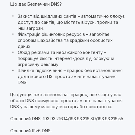
Що дає Безпечний DNS?
Захист від шкідливих сайтів – автоматично блокує
доступ до сайтів, що містять віруси, трояни та
інші загрози.
Фільтрація фішингових ресурсів – запобігає
спробам шахрайства та крадіжки особистих
даних.
Обхід реклами та небажаного контенту –
покращує якість інтернет-досвіду, блокуючи
агресивну рекламу.
Швидке підключення – працює без встановлення
додаткового ПЗ, просто змініть налаштування
DNS.
Ця функція вже активована і працює, але якщо у вас
обрані DNS примусово, просто змініть налаштування
DNS у вашому маршрутизаторі або пристрої на:
Основний DNS: 193.93.216.14/193.93.216.89/193.93.216.55
Основний IPv6 DNS: