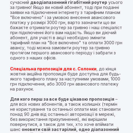
сучасний
дводіапазонний гігабітний роутер
усього
за гривню! Якщо ви новий абонент, тоді при поданні
заявки на підключення інтернету з тарифним планом
"Все включено" і за умовою внесення авансового
платіжу у розмірі 3000 грн, варто зазначити що ви
бажаєте отримати роутер за гривню і наш спеціаліст
при підключенні його вам надасть. Якщо ви діючий
абонент, для участі в акції необхідно змінити
тарифний план на "Все включено" та оплати 3000 грн
авансу, тоді можна замовити роутер за гривню
протягом першого авансового періоду і забрати з
одного з наших офісів.
Спеціальна пропозиція для с. Солонки
, до кінця
жовтня акційна пропозиція буде доступна для будь-
якого тарифного плану за наступними умовами, 1000
грн підключення, або 3000 грн авансового платежу
на рахунок.
Для кого перш за все буде цікавою пропозиція
–
для всіх нових абонентів, а також колишніх (термін
не користування та останньої оплати має становити
понад 90 днів від останньої авторизації в мережі,
без використання призупинення), які вирішили
повернутися, а також для тих, хто хоче впіймати
шанс
оновити свій застарілий, одно діапазонний