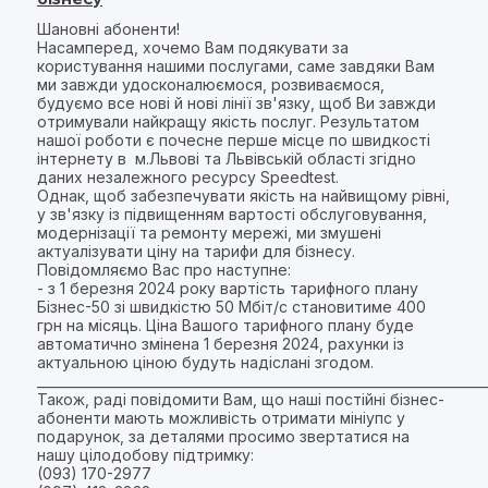
Шановні абоненти!
Насамперед, хочемо Вам подякувати за
користування нашими послугами, саме завдяки Вам
ми завжди удосконалюємося, розвиваємося,
будуємо все нові й нові лінії зв'язку, щоб Ви завжди
отримували найкращу якість послуг. Результатом
нашої роботи є почесне перше місце по швидкості
інтернету в м.Львові та Львівській області згідно
даних незалежного ресурсу Speedtest.
Однак, щоб забезпечувати якість на найвищому рівні,
у зв'язку із підвищенням вартості обслуговування,
модернізації та ремонту мережі, ми змушені
актуалізувати ціну на тарифи для бізнесу.
Повідомляємо Вас про наступне:
- з 1 березня 2024 року вартість тарифного плану
Бізнес-50 зі швидкістю 50 Мбіт/с становитиме 400
грн на місяць. Ціна Вашого тарифного плану буде
автоматично змінена 1 березня 2024, рахунки із
актуальною ціною будуть надіслані згодом.
_____________________________________________________________________
Також, раді повідомити Вам, що наші постійні бізнес-
абоненти мають можливість отримати мініупс у
подарунок, за деталями просимо звертатися на
нашу цілодобову підтримку:
(093) 170-2977