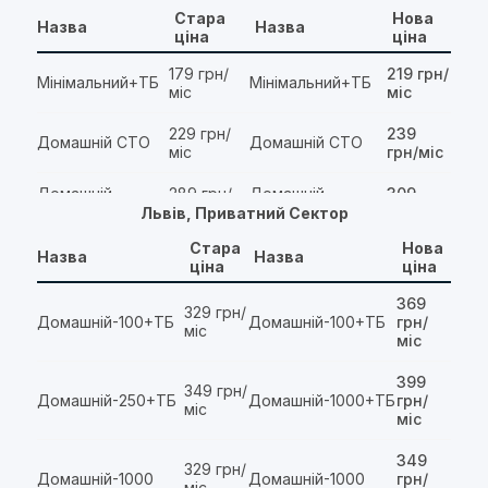
Стара
Нова
Назва
Назва
ціна
ціна
179 грн/
219 грн/
Мінімальний+ТБ
Мінімальний+ТБ
міс
міс
229 грн/
239
Домашній СТО
Домашній СТО
міс
грн/міс
Домашній
289 грн/
Домашній
309
СТО+ТБ
міс
СТО+ТБ
грн/міс
Львів, Приватний Сектор
Стара
Нова
299 грн/
319 грн/
Назва
Назва
Домашній ГІГ+ТБ
Домашній ГІГ+ТБ
ціна
ціна
міс
міс
369
329 грн/
399 грн/
449
Все включено
Домашній-100+ТБ
Домашній-100+ТБ
Все включено
грн/
міс
міс
грн/міс
міс
399 грн/
449
MEGOGO+ГІГ
MEGOGO+ГІГ
399
349 грн/
міс
грн/міс
Домашній-250+ТБ
Домашній-1000+ТБ
грн/
міс
міс
249 грн/
269
Прогресивний
Прогресивний
міс
грн/міс
349
329 грн/
Домашній-1000
Домашній-1000
грн/
міс