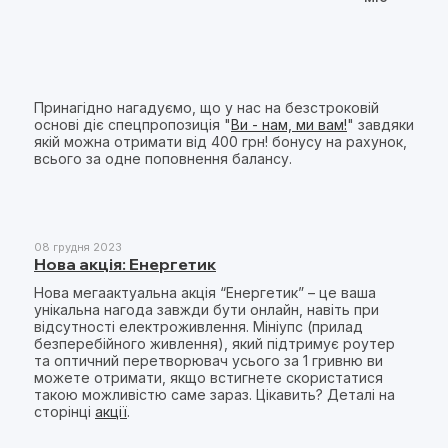
Принагідно нагадуємо, що у нас на безстроковій
основі діє спецпропозиція "
Ви - нам, ми вам!
" завдяки
якій можна отримати від 400 грн! бонусу на рахунок,
всього за одне поповнення балансу.
08 грудня 2023
Нова акція: Енергетик
Нова мегаактуальна акція “Енергетик” – це ваша
унікальна нагода завжди бути онлайн, навіть при
відсутності електроживлення. Мініупс (прилад
безперебійного живлення), який підтримує роутер
та оптичний перетворювач усього за 1 гривню ви
можете отримати, якщо встигнете скористатися
такою можливістю саме зараз. Цікавить? Деталі на
сторінці
акції
.