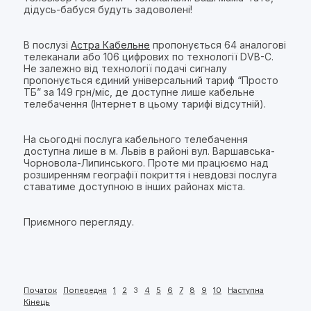
дідусь-бабуся будуть задоволені!
В послузі
Астра Кабельне
пропонується 64 аналогові
телеканали або 106 цифрових по технології DVB-C.
Не залежно від технології подачі сигналу
пропонується єдиний універсальний тариф “Просто
ТБ” за 149 грн/міс, де доступне лише кабельне
телебачення (Інтернет в цьому тарифі відсутній).
На сьогодні послуга кабельного телебачення
доступна лише в м. Львів в районі вул. Варшавська-
Чорновола-Липинського. Проте ми працюємо над
розширенням географії покриття і невдовзі послуга
ставатиме доступною в інших районах міста.
Приємного перегляду.
Початок
Попередня
1
2
3
4
5
6
7
8
9
10
Наступна
Кінець