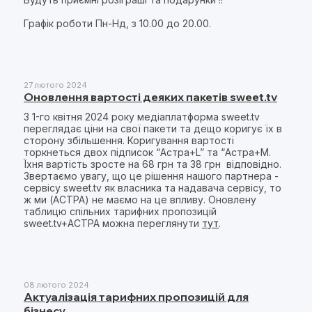
Графік роботи Пн-Нд, з 10.00 до 20.00.
27 лютого 2024
Оновлення вартості деяких пакетів sweet.tv
З 1-го квітня 2024 року медіаплатформа sweet.tv
переглядає ціни на свої пакети та дещо коригує їх в
сторону збільшення. Коригування вартості
торкнеться двох підписок “Астра+L” та “Астра+M.
Їхня вартість зросте на 68 грн та 38 грн відповідно.
Звертаємо увагу, що це рішення нашого партнера -
сервісу sweet.tv як власника та надавача сервісу, то
ж ми (АСТРА) не маємо на це впливу. Оновлену
таблицю спільних тарифних пропозицій
sweet.tv+АСТРА можна переглянути
тут
.
08 лютого 2024
Актуалізація тарифних пропозицій для
бізнесу