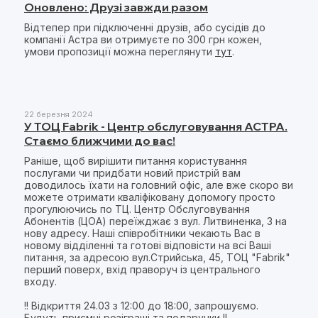
Оновлено: Друзі завжди разом
Відтепер при підключенні друзів, або сусідів до
компанії Астра ви отримуєте по 300 грн кожен,
умови пропозиції можна переглянути
тут
.
22 березня 2024
У ТОЦ Fabrik - Центр обслуговування АСТРА.
Стаємо ближчими до вас!
Раніше, щоб вирішити питання користування
послугами чи придбати новий пристрій вам
доводилось їхати на головний офіс, але вже скоро ви
можете отримати кваліфіковану допомогу просто
прогулюючись по ТЦ. Центр Обслуговування
Абонентів (ЦОА) переїжджає з вул. Литвиненка, 3 на
нову адресу. Наші співробітники чекають Вас в
новому відділенні та готові відповісти на всі Ваші
питання, за адресою вул.Стрийська, 45, ТОЦ "Fabrik"
перший поверх, вхід праворуч із центрального
входу.
!! Відкриття 24.03 з 12:00 до 18:00, запрошуємо.
Будуть приємні розіграші та подарунки !!