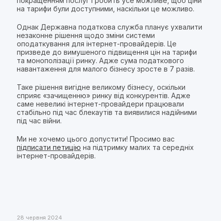
покращенням послуг і робить усе можливе, щоб ціни
на тарифи були доступними, наскільки це можливо.
Однак Державна податкова служба планує ухвалити
незаконне рішення щодо зміни системи
оподаткування для інтернет-провайдерів. Це
призведе до вимушеного підвищення цін на тарифи
та монополізації ринку. Адже сума податкового
навантаження для малого бізнесу зросте в 7 разів.
Таке рішення вигідне великому бізнесу, оскільки
сприяє «зачищенню» ринку від конкурентів. Адже
саме невеликі інтернет-провайдери працювали
стабільно під час блекаутів та виявилися надійними
під час війни.
Ми не хочемо цього допустити! Просимо вас
підписати петицію
на підтримку малих та середніх
інтернет-провайдерів.
28 червня 2024