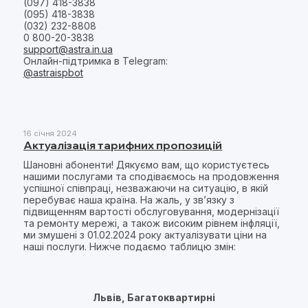
(097) 418-3838
(095) 418-3838
(032) 232-8808
0 800-20-3838
support@astra.in.ua
Онлайн-підтримка в Telegram:
@astraispbot
16 січня 2024
Актуалізація тарифних пропозицій
Шановні абоненти! Дякуємо вам, що користуєтесь
нашими послугами та сподіваємось на продовження
успішної співпраці, незважаючи на ситуацію, в якій
перебуває наша країна. На жаль, у зв’язку з
підвищенням вартості обслуговування, модернізації
та ремонту мережі, а також високим рівнем інфляції,
ми змушені з 01.02.2024 року актуалізувати ціни на
наші послуги. Нижче подаємо таблицю змін:
Львів, Багатоквартирні