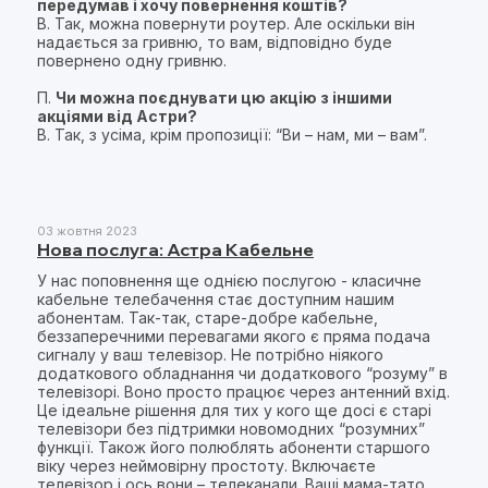
передумав і хочу повернення коштів?
В. Так, можна повернути роутер. Але оскільки він
надається за гривню, то вам, відповідно буде
повернено одну гривню.
П.
Чи можна поєднувати цю акцію з іншими
акціями від Астри?
В. Так, з усіма, крім пропозиції: “Ви – нам, ми – вам”.
03 жовтня 2023
Нова послуга: Астра Кабельне
У нас поповнення ще однією послугою - класичне
кабельне телебачення стає доступним нашим
абонентам. Так-так, старе-добре кабельне,
беззаперечними перевагами якого є пряма подача
сигналу у ваш телевізор. Не потрібно ніякого
додаткового обладнання чи додаткового “розуму” в
телевізорі. Воно просто працює через антенний вхід.
Це ідеальне рішення для тих у кого ще досі є старі
телевізори без підтримки новомодних “розумних”
функції. Також його полюблять абоненти старшого
віку через неймовірну простоту. Включаєте
телевізор і ось вони – телеканали. Ваші мама-тато,