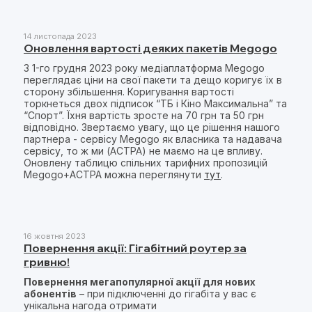
14 листопада 2023
Оновлення вартості деяких пакетів Megogo
З 1-го грудня 2023 року медіаплатформа Megogo
переглядає ціни на свої пакети та дещо коригує їх в
сторону збільшення. Коригування вартості
торкнеться двох підписок “ТБ і Кіно Максимальна” та
“Спорт”. Їхня вартість зросте на 70 грн та 50 грн
відповідно. Звертаємо увагу, що це рішення нашого
партнера - сервісу Megogo як власника та надавача
сервісу, то ж ми (АСТРА) не маємо на це впливу.
Оновлену таблицю спільних тарифних пропозицій
Megogo+АСТРА можна переглянути
тут
.
16 жовтня 2023
Повернення акції: Гігабітний роутер за
гривню!
Повернення мегапопулярної акції для нових
абонентів
– при підключенні до гігабіта у вас є
унікальна нагода отримати