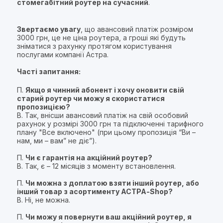
стомегабітний роутер на сучасний
.
Звертаємо увагу
, що авансовий платіж розміром
3000 грн, це не ціна роутера, а гроші які будуть
зніматися з рахунку протягом користування
послугами компанії Астра.
Часті запитання:
П.
Якщо я чинний абонент і хочу оновити свій
старий роутер чи можу я скористатися
пропозицією?
В. Так, внісши авансовий платіж на свій особовий
рахунок у розмірі 3000 грн та підключенні тарифного
плану "Все включено" (при цьому пропозиція “Ви –
нам, ми – вам” не діє”).
П.
Чи є гарантія на акційний роутер?
В. Так, є – 12 місяців з моменту встановлення.
П.
Чи можна з доплатою взяти інший роутер, або
інший товар з асортименту АСТРА-Shop?
В. Ні, не можна.
П.
Чи можу я повернути ваш акційний роутер, я