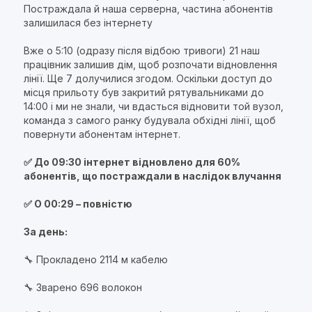
Постраждала й наша серверна, частина абонентів
залишилася без інтернету
Вже о 5:10 (одразу після відбою тривоги) 21 наш
працівник залишив дім, щоб розпочати відновлення
лінії. Ще 7 долучилися згодом. Оскільки доступ до
місця прильоту був закритий рятувальниками до
14:00 і ми не знали, чи вдасться відновити той вузол,
команда з самого ранку будувала обхідні лінії, щоб
повернути абонентам інтернет.
✅ До 09:30 інтернет відновлено для 60%
абонентів, що постраждали в наслідок влучання
✅ О 00:29 – повністю
За день:
🔧 Прокладено 2114 м кабелю
🔧 Зварено 696 волокон